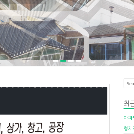
1
2
3
4
최근
아파
형제