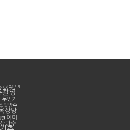
nc
검정고전기와
론촬영
판
무인기
스틸방수
옥상방
이미
강판
옥상방수
 건축