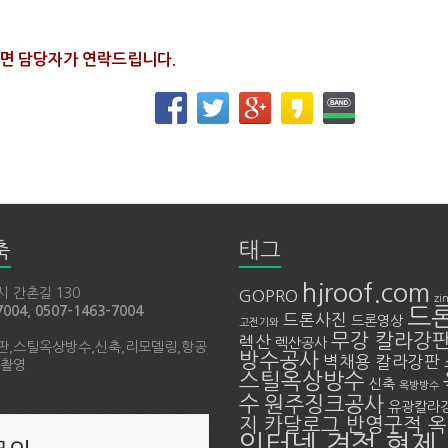
면 담당자가 연락드립니다.
축
태그
hjroof.com
 간촌길 130
GOPRO
zi
7004
, 0507-1463-7004
드
드론사진
드론영상
고전기와
무강 칼라강
렉산
렉산공사
판,스틸옥상방수,신축,리모델링,항공
방수공사
벽채용 칼라강판
 촬영
스틸옥상방수
신축
옥방방수
수
원주징크공사
유광칼라
지 카달로그 반영구적 
인터넷 견적 형제