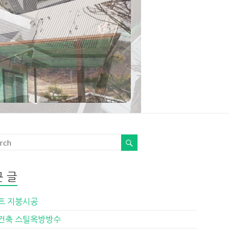
 글
트 지붕시공
건축 스틸옥방방수