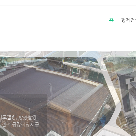
홈
형제건
절감효과 기존옥상을